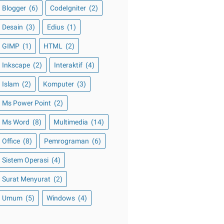
Blogger
(6)
CodeIgniter
(2)
Desain
(3)
Edius
(1)
GIMP
(1)
HTML
(2)
Inkscape
(2)
Interaktif
(4)
Islam
(2)
Komputer
(3)
Ms Power Point
(2)
Ms Word
(8)
Multimedia
(14)
Office
(8)
Pemrograman
(6)
Sistem Operasi
(4)
Surat Menyurat
(2)
Umum
(5)
Windows
(4)