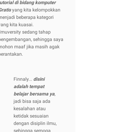
tutorial di bidang komputer
Gratis
yang kita kelompokkan
menjadi beberapa kategori
yang kita kuasai.
Ilmuversity sedang tahap
pengembangan, sehingga saya
mohon maaf jika masih agak
berantakan.
Finnaly...
disini
adalah tempat
belajar bersama ya
,
jadi bisa saja ada
kesalahan atau
ketidak sesuaian
dengan disiplin ilmu,
sehingga semoga